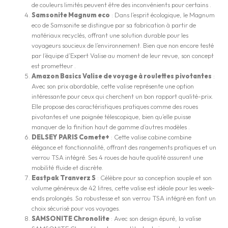
de couleurs limités peuvent être des inconvénients pour certains​ ​.
Samsonite Magnum eco
: Dans l’esprit écologique, le Magnum
eco de Samsonite se distingue par sa fabrication à partir de
matériaux recyclés, offrant une solution durable pour les
voyageurs soucieux de l’environnement. Bien que non encore testé
par l’équipe d’Expert Valise au moment de leur revue, son concept
est prometteur​ ​.
Amazon Basics Valise de voyage à roulettes pivotantes
:
Avec son prix abordable, cette valise représente une option
intéressante pour ceux qui cherchent un bon rapport qualité-prix.
Elle propose des caractéristiques pratiques comme des roues
pivotantes et une poignée télescopique, bien qu’elle puisse
manquer de la finition haut de gamme d’autres modèles​ ​.
DELSEY PARIS Comete+
: Cette valise cabine combine
élégance et fonctionnalité, offrant des rangements pratiques et un
verrou TSA intégré. Ses 4 roues de haute qualité assurent une
mobilité fluide et discrète​​.
Eastpak Tranverz S
: Célèbre pour sa conception souple et son
volume généreux de 42 litres, cette valise est idéale pour les week-
ends prolongés. Sa robustesse et son verrou TSA intégré en font un
choix sécurisé pour vos voyages​.
SAMSONITE Chronolite
: Avec son design épuré, la valise