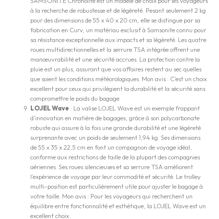
SAMSONITE Chronolite est un modèle de choix pour les voyageurs
à la recherche de robustesse et de légèreté. Pesant seulement 2 kg
pour des dimensions de 55 x 40 x 20 cm, elle se distingue par sa
fabrication en Curv, un matériau exclusif à Samsonite connu pour
sa résistance exceptionnelle aux impacts et sa légèreté. Les quatre
roues multidirectionnelles et la serrure TSA intégrée offrent une
manœuvrabilité et une sécurité accrues. La protection contre la
pluie est un plus, assurant que vos affaires restent au sec quelles
que soient les conditions météorologiques. Mon avis : C’est un choix
excellent pour ceux qui privilégient la durabilité et la sécurité sans
compromettre le poids du bagage.
LOJEL Wave
: La valise LOJEL Wave est un exemple frappant
d’innovation en matière de bagages, grâce à son polycarbonate
robuste qui assure à la fois une grande durabilité et une légèreté
surprenante avec un poids de seulement 1,94 kg. Ses dimensions
de 55 x 35 x 22,5 cm en font un compagnon de voyage idéal,
conforme aux restrictions de taille de la plupart des compagnies
aériennes. Ses roues silencieuses et sa serrure TSA améliorent
l’expérience de voyage par leur commodité et sécurité. Le trolley
multi-position est particulièrement utile pour ajuster le bagage à
votre taille. Mon avis : Pour les voyageurs qui recherchent un
équilibre entre fonctionnalité et esthétique, la LOJEL Wave est un
excellent choix.