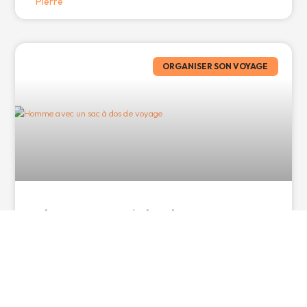
Pierre
ORGANISER SON VOYAGE
Choisir son sac à dos de voyage
Types de sacs à dos & Litrage Accessibilité & Organisation
Résistance & Durabilité Confort de Portage Le Prix Types de
Pierre