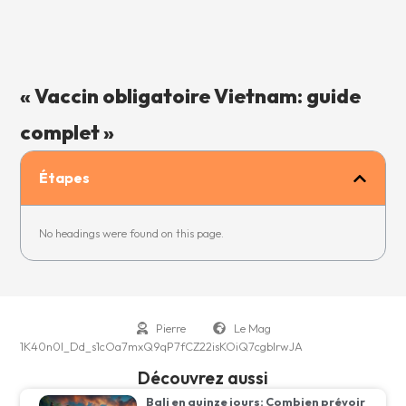
« Vaccin obligatoire Vietnam: guide
complet »
Étapes
No headings were found on this page.
Pierre
Le Mag
1K40n0I_Dd_s1cOa7mxQ9qP7fCZ22isKOiQ7cgbIrwJA
Découvrez aussi
Bali en quinze jours: Combien prévoir