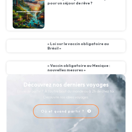
pour un séjour de rêve ?
« Loi sur le vaccin obligatoire au
Brésil »
« Vaccin obligatoire au Mexique :
nouvelles mesures »
Découvrez nos derniers voyages
Envie de partir ? À l’autre bout du monde ou à 2h de chez toi.
Découvre nos idées voyages.
Où et quand partir ?